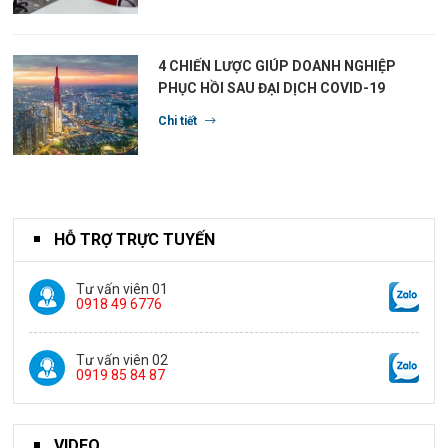
4 CHIẾN LƯỢC GIÚP DOANH NGHIỆP
PHỤC HỒI SAU ĐẠI DỊCH COVID-19
Chi tiết
HỖ TRỢ TRỰC TUYẾN
Tư vấn viên 01
0918 49 6776
Tư vấn viên 02
0919 85 84 87
VIDEO