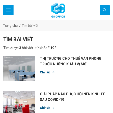
Trang chủ
Tìm bài viết
TÌM BÀI VIẾT
Tìm được
3
bài viết , từ khóa
" 19 "
THỊ TRƯỜNG CHO THUÊ VĂN PHÒNG
TRƯỚC NHỮNG KHẨU VỊ MỚI
Chi tiết
GIẢI PHÁP NÀO PHỤC HỒI NỀN KINH TẾ
SAU COVID-19
Chi tiết