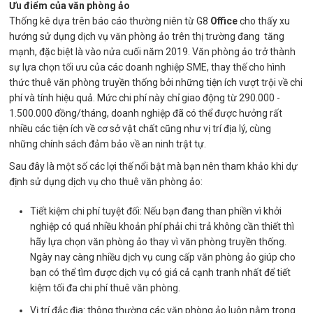
Ưu điểm của văn phòng ảo
Thống kê dựa trên báo cáo thường niên từ G8
Office
cho thấy xu
hướng sử dụng dịch vụ văn phòng ảo trên thị trường đang tăng
mạnh, đặc biệt là vào nửa cuối năm 2019. Văn phòng ảo trở thành
sự lựa chọn tối ưu của các doanh nghiệp SME, thay thế cho hình
thức thuê văn phòng truyền thống bởi những tiện ích vượt trội về chi
phí và tính hiệu quả. Mức chi phí này chỉ giao động từ 290.000 -
1.500.000 đồng/tháng, doanh nghiệp đã có thể được hưởng rất
nhiều các tiện ích về cơ sở vật chất cũng như vị trí địa lý, cùng
những chính sách đảm bảo về an ninh trật tự.
Sau đây là một số các lợi thế nổi bật mà bạn nên tham khảo khi dự
định sử dụng dịch vụ cho thuê văn phòng ảo:
Tiết kiệm chi phí tuyệt đối: Nếu bạn đang than phiền vì khởi
nghiệp có quá nhiều khoản phí phải chi trả không cần thiết thì
hãy lựa chọn văn phòng ảo thay vì văn phòng truyền thống.
Ngày nay càng nhiều dịch vụ cung cấp văn phòng ảo giúp cho
bạn có thể tìm được dịch vụ có giá cả cạnh tranh nhất để tiết
kiệm tối đa chi phí thuê văn phòng.
Vị trí đắc địa: thông thường các văn phòng ảo luôn nằm trong