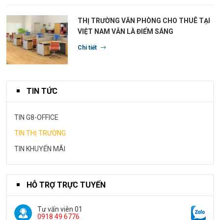
THỊ TRƯỜNG VĂN PHÒNG CHO THUÊ TẠI
VIỆT NAM VẪN LÀ ĐIỂM SÁNG
Chi tiết
TIN TỨC
TIN G8-OFFICE
TIN THỊ TRƯỜNG
TIN KHUYẾN MÃI
HỖ TRỢ TRỰC TUYẾN
Tư vấn viên 01
0918 49 6776