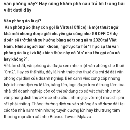
văn phòng này? Hãy cùng khám phá câu trả lời trong bài
viết dưới đây
Văn phòng ảo là gì?
Văn phòng ảo (hay còn gọi là
Virtual Office
) là một thuật ngữ
khá mới nhưng được giới chuyên gia cũng như
G8 OFFICE
dự
đoán sẽ trở thành xu hướng bùng nổ trong năm 2020 tại Việt
Nam. Nhiều người băn khoăn, ngờ vực tự hỏi "Thực sự thì
văn
phòng ảo là gì
và liệu hình thức này có "ảo" như tên gọi của nó
hay không?”.
Về bản chất, văn phòng ảo được xem như một văn phòng cho thuê
"0m2". Hay có thể hiểu, đây là hình thức cho thuê địa chỉ để đặt văn
phòng đại diện của doanh nghiệp. Bên cạnh việc cung cấp những
tiện ích như dịch vụ lễ tân, bảng tên, logo được treo ở trung tâm tòa
nhà, thì doanh nghiệp còn có thể sử dụng cơ sở vật chất như một
văn phòng đích thực khi có nhu cầu... nhưng lại với một mức chi phí
rất phải chăng. Thông thường dịch vụ văn phòng ảo sẽ được đặt tại
các tòa nhà nằm trên những tuyến đường lớn hay khu trung tâm
thương mại sầm uất như Bitexco Tower, Mplaza...