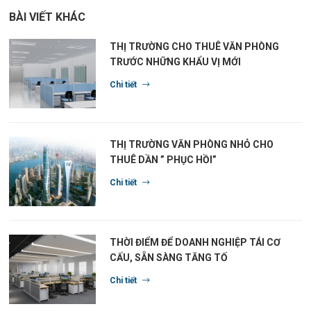
BÀI VIẾT KHÁC
THỊ TRƯỜNG CHO THUÊ VĂN PHÒNG
TRƯỚC NHỮNG KHẨU VỊ MỚI
Chi tiết
THỊ TRƯỜNG VĂN PHÒNG NHỎ CHO
THUÊ DẦN ” PHỤC HỒI”
Chi tiết
THỜI ĐIỂM ĐỂ DOANH NGHIỆP TÁI CƠ
CẤU, SẴN SÀNG TĂNG TỐ
Chi tiết