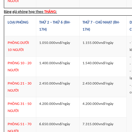
NGƯỜI
Bảng giá phòng họp theo
THÁNG
:
LOẠI PHÒNG
THỨ 2 – THỨ 6 (8H-
THỨ 7 - CHỦ NHẬT (8H-
D
17H)
17H)
C
PHÒNG DƯỚI
1.050.000vnđ/ngày
1.155.000vnđ/ngày
-
10 NGƯỜI
k
-
PHÒNG 10 - 20
1.400.000vnđ/ngày
1.540.000vnđ/ngày
-
NGƯỜI
-
l
PHÒNG 21 - 30
2.450.000vnđ/ngày
2.450.000vnđ/ngày
-
NGƯỜI
c
PHÒNG 31 - 50
4.200.000vnđ/ngày
4.200.000vnđ/ngày
NGƯỜI
PHÒNG 51 - 70
6.650.000vnđ/ngày
7.315.000vnđ/ngày
NGƯỜI