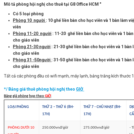
Mô tả phòng hội nghị cho thuê tại
G8 Office
HCM "
Có 5 loại phòng
Phòng 10 người
: 10 ghế liền bàn cho học viên và 1 bàn làm vi
viên
Phòng 11-20 người
: 11-20 ghế liền bàn cho học viên và 1 bàn
cho giáo viên
Phòng 21-30 người
: 21-30 ghế liền bàn cho học viên và 1 bàn 
cho giáo viên
Phòng 31 -50người
: 31-50 ghế liền bàn cho học viên và 1 bàn 
cho giáo viên
Tất cả các phòng đều có wifi mạnh, máy lạnh, bảng trắng kích thư
*/ Bảng giá thuê phòng hội nghị theo
GIỜ
Bảng giá phòng họp theo
GIỜ
:
LOẠI PHÒNG
THỨ 2 – THỨ 6 (8H-
THỨ 7 - CHỦ NHẬT (8H-
DỊ
17H)
17H)
CẤ
PHÒNG DƯỚI 10
250.000vnđ/giờ
275.000vnđ/giờ
- 