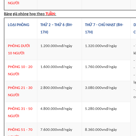
NGƯỜI
Bảng giá phòng họp theo
TUẦN
:
LOẠI PHÒNG
THỨ 2 – THỨ 6 (8H-
THỨ 7 - CHỦ NHẬT (8H-
D
17H)
17H)
C
PHÒNG DƯỚI
1.200.000vnđ/ngày
1.320.000vnđ/ngày
-
10 NGƯỜI
k
-
PHÒNG 10 - 20
1.600.000vnđ/ngày
1.760.000vnđ/ngày
-
NGƯỜI
-
l
PHÒNG 21 - 30
2.800.000vnđ/ngày
3.080.000vnđ/ngày
-
NGƯỜI
c
PHÒNG 31 - 50
4.800.000vnđ/ngày
5.280.000vnđ/ngày
NGƯỜI
PHÒNG 51 - 70
7.600.000vnđ/ngày
8.360.000vnđ/ngày