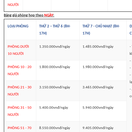
NGƯỜI
Bảng giá phòng họp theo
NGÀY
:
LOẠI PHÒNG
THỨ 2 – THỨ 6 (8H-
THỨ 7 - CHỦ NHẬT (8H-
D
17H)
17H)
C
PHÒNG DƯỚI
1.350.000vnđ/ngày
1.485.000vnđ/ngày
-
10 NGƯỜI
k
-
PHÒNG 10 - 20
1.800.000vnđ/ngày
1.980.000vnđ/ngày
-
NGƯỜI
-
l
PHÒNG 21 - 30
3.150.000vnđ/ngày
3.465.000vnđ/ngày
-
NGƯỜI
c
PHÒNG 31 - 50
5.400.00vnđ/ngày
5.940.000vnđ/ngày
NGƯỜI
PHÒNG 51 - 70
8.550.000vnđ/ngày
9.405.000vnđ/ngày