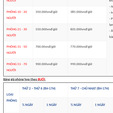
NGƯỜI
kh
- 
PHÒNG 10 - 20
350.000vnđ/giờ
385.000vnđ/giờ
- 
NGƯỜI
- 
lạ
PHÒNG 21 - 30
550.000vnđ/giờ
605.000vnđ/giờ
- 
NGƯỜI
bả
PHÒNG 31 - 50
700.00vnđ/giờ
770.000vnđ/giờ
NGƯỜI
PHÒNG 51 - 70
900.000vnđ/giờ
990.000vnđ/giờ
NGƯỜI
Bảng giá phòng họp theo
BUỔI
:
THỨ 2 – THỨ 6 (8H-17H)
THỨ 7 - CHỦ NHẬT (8H-17H)
LOẠI
PHÒNG
½ NGÀY
1 NGÀY
½ NGÀY
1 NGÀY