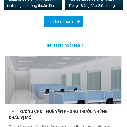
trí đẹp, giao thông thuận tiện,
Trọng - Đẳng Cấp Giữa trung
diện tích cho thuê linh hoạt, với
tâm thành phố Đà Nẵng hứa
hàng loạt tiện ích ...
hẹn làm thay đổi ...
Tìm hiểu thêm
TIN TỨC NỔI BẬT
THỊ TRƯỜNG CHO THUÊ VĂN PHÒNG TRƯỚC NHỮNG
KHẨU VỊ MỚI
Xu hướng chuyển dịch văn phòng cho thuê sang những vị