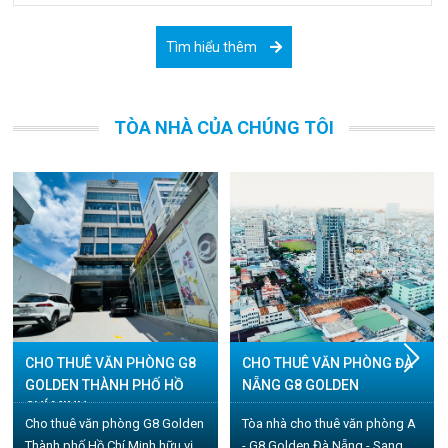
Tìm hiểu thêm
TÒA NHÀ CỦA CHÚNG TÔI
CHO THUÊ VĂN PHÒNG G8
CHO THUÊ VĂN PHÒNG ĐÀ
GOLDEN THÀNH PHỐ HỒ
NẴNG G8 GOLDEN
CHÍ MINH
Cho thuê văn phòng G8 Golden
Tòa nhà cho thuê văn phòng A
Thành phố Hồ Chí Minh hữu vị
- G8 Golden Đà Nẵng - Sang