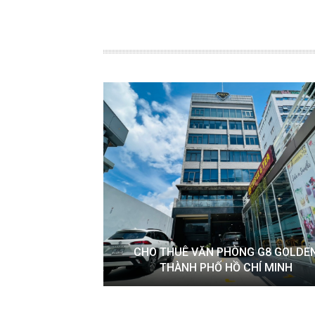
CHO THUÊ VĂN PHÒNG G8 GOLDE
THÀNH PHỐ HỒ CHÍ MINH