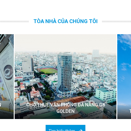
TÒA NHÀ CỦA CHÚNG TÔI
N
CHO THUÊ VĂN PHÒNG ĐÀ NẴNG G8
GOLDEN
Tìm hiểu thêm